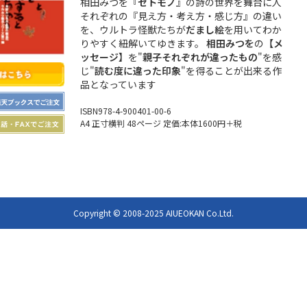
相田みつを『
セトモノ
』の詩の世界を舞台に人
それぞれの『見え方・考え方・感じ方』の違い
を、ウルトラ怪獣たちが
だまし絵
を用いてわか
りやすく紐解いてゆきます。
相田みつを
の
【メ
ッセージ】
を"
親子それぞれが違ったもの
"を感
じ"
読む度に違った印象
"を得ることが出来る作
品となっています
ISBN978-4-900401-00-6
A4 正寸横判 48ページ 定価:本体1600円＋税
Copyright ©︎ 2008-2025 AIUEOKAN Co.Ltd.